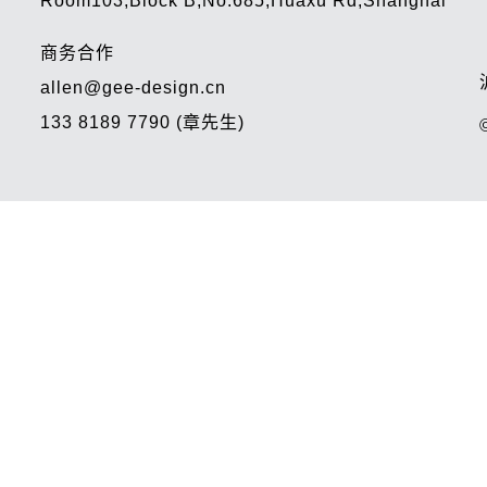
Room103,Block B,No.685,Huaxu Rd,Shanghai
商务合作
allen@gee-design.cn
133 8189 7790 (章先生)