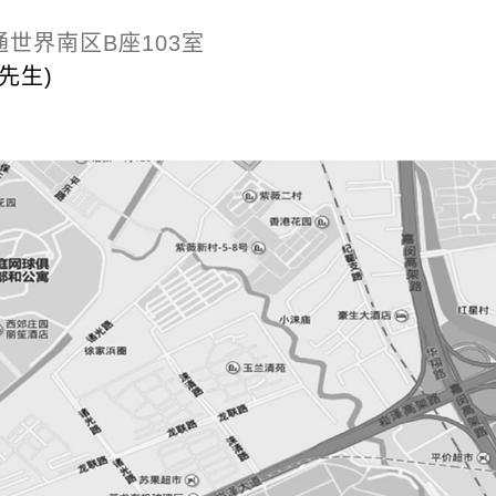
通世界南区B座103室
(章先生)