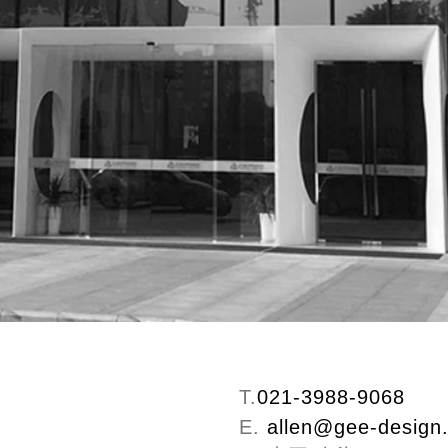
T.
021-3988-9068
E.
allen@gee-design