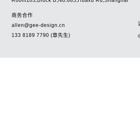
Room103,Block B,No.685,Huaxu Rd,Shanghai
商务合作
allen@gee-design.cn
133 8189 7790 (章先生)