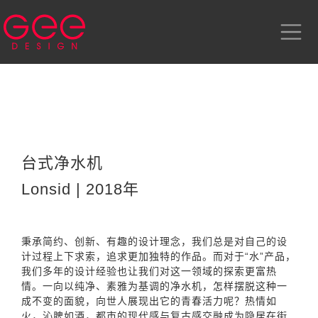
台式净水机
Lonsid | 2018年
秉承简约、创新、有趣的设计理念，我们总是对自己的设
计过程上下求索，追求更加独特的作品。而对于“水”产品，
我们多年的设计经验也让我们对这一领域的探索更富热
情。一向以纯净、素雅为基调的净水机，怎样摆脱这种一
成不变的面貌，向世人展现出它的青春活力呢？热情如
火，沁脾如酒，都市的现代感与复古感交融成为隐居在街