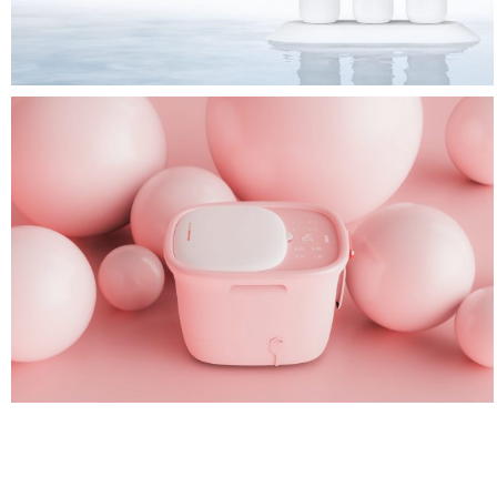
杯子工业设计
呆萌小确幸