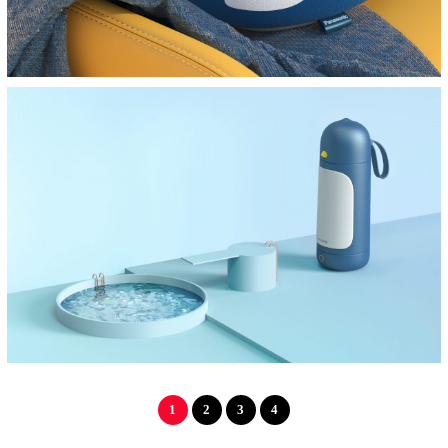
前置过滤器工业设计
方圆渐变
1
2
3
4