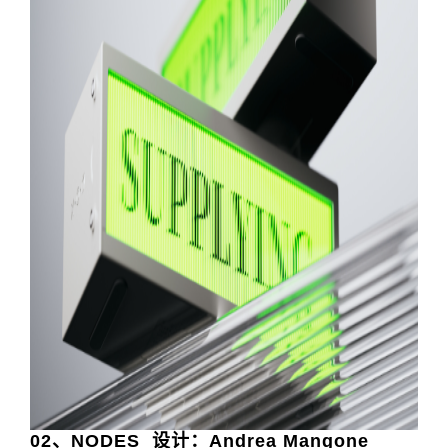
02
、
NODES 设计：Andrea Mangone