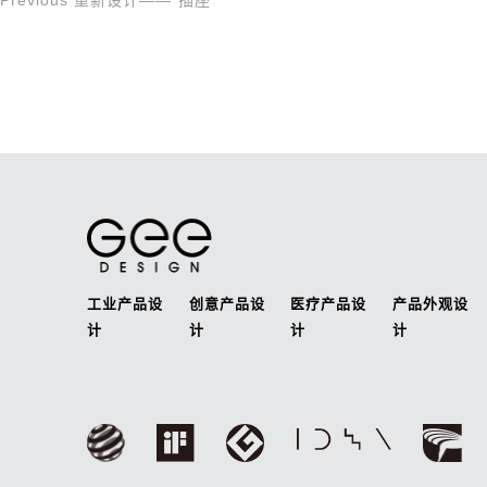
Previous
重新设计——“插座”
文
Post
章
导
航
工业产品设
创意产品设
医疗产品设
产品外观设
计
计
计
计